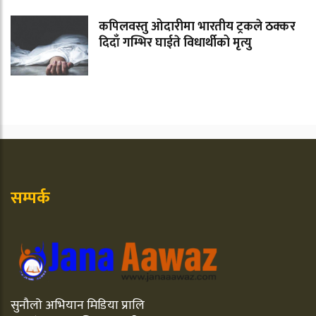
कपिलवस्तु ओदारीमा भारतीय ट्रकले ठक्कर
दिदाँ गम्भिर घाईते विधार्थीको मृत्यु
सम्पर्क
सुनौलो अभियान मिडिया प्रालि