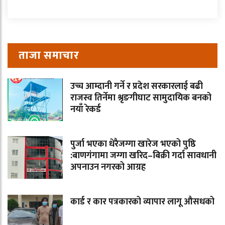
ताजा समाचार
उच्च आम्दानी गर्ने र प्रदेश सरकारलाई बढी
राजस्व तिर्नेमा श्रृङगीघाट सामुदायिक बनको
नयाँ रेकर्ड
पुर्जा भएका धेरैजग्गा खारेज भएको पुष्ठि
:बाणगंगामा जग्गा खरिद–बिक्री गर्दा सावधानी
अपनाउन नगरको आग्रह
कार्ड र कार पत्रकारको व्यापार लागू औसधको