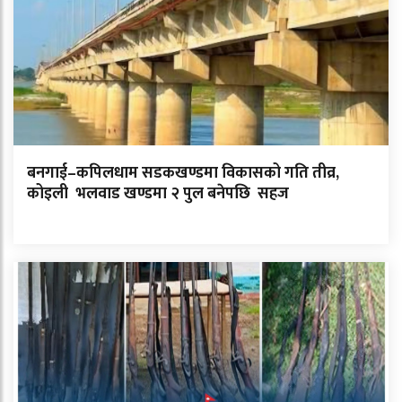
बनगाई–कपिलधाम सडकखण्डमा विकासको गति तीव्र,
कोइली भलवाड खण्डमा २ पुल बनेपछि सहज