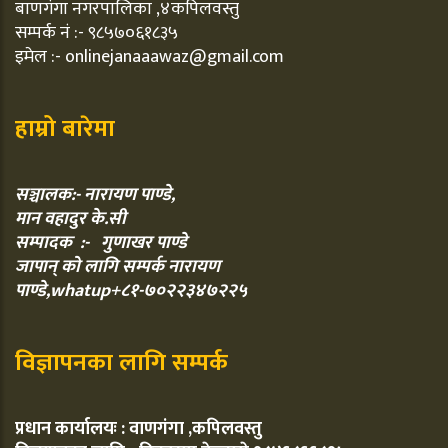
बाणगंगा नगरपालिका ,४कपिलवस्तु
सम्पर्क नं :- ९८५७०६१८३५
इमेल :- onlinejanaaawaz@gmail.com
हाम्रो बारेमा
सञ्चालक:- नारायण पाण्डे,
मान वहादुर के.सी
सम्पादक :- गुणाखर पाण्डे
जापान् को लागि सम्पर्क नारायण
पाण्डे,whatup+८१-७०२२३४७२२५
विज्ञापनका लागि सम्पर्क
प्रधान कार्यालयः : वाणगंगा ,कपिलवस्तु