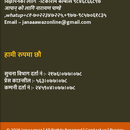
विज्ञापनका लागि -टिकाराम बेल्बासे ९८४६८६६८९७
जापान् को लागि नारायण पाण्डे
,whatup+८१-७०२२३४७२२५
,+९७७-९८५७०६१८३५
Email – janaaawazonline@gmail.com
हामी रुपमा छौ
सुचना विभाग दर्ता नं :- २१७६।०७७।०७८
प्रेस काउन्सील :- ५६३।०७७।०७८
कम्पनी दर्ता नं :- २४५९०४।०७७।०७८
© 2026 Janaaawaz | All Rights Reserved |
Contact us
|
Pravicy