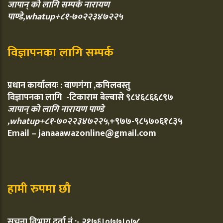
जापान् को लागि सम्पर्क नारायण
पाण्डे,whatup+८१-७०२२३४७२२५
विज्ञापनका लागि सम्पर्क
प्रधान कार्यालयः : वाणगंगा ,कपिलवस्तु
विज्ञापनका लागि -टिकाराम बेल्बासे ९८४६८६६८९७
जापान् को लागि नारायण पाण्डे
,whatup+८१-७०२२३४७२२५
,+९७७-९८५७०६१८३५
Email – janaaawazonline@gmail.com
हामी रुपमा छौ
सुचना विभाग दर्ता नं :- २१७६।०७७।०७८