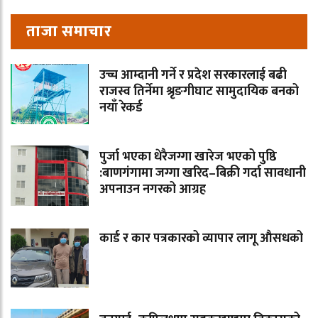
ताजा समाचार
उच्च आम्दानी गर्ने र प्रदेश सरकारलाई बढी
राजस्व तिर्नेमा श्रृङगीघाट सामुदायिक बनको
नयाँ रेकर्ड
पुर्जा भएका धेरैजग्गा खारेज भएको पुष्ठि
:बाणगंगामा जग्गा खरिद–बिक्री गर्दा सावधानी
अपनाउन नगरको आग्रह
कार्ड र कार पत्रकारको व्यापार लागू औसधको