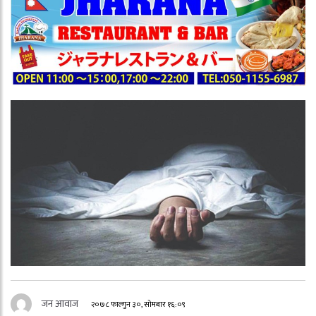
जन आवाज
२०७८ फाल्गुन ३०, सोमबार १६:०९