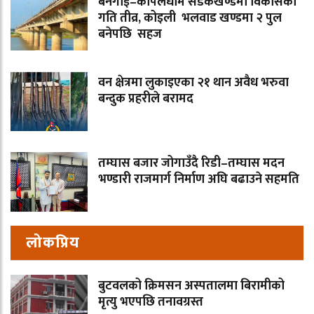
बनगाई–कपिलधाम सडकखण्डमा विकासको
गति तीव्र, कोइली भलवाड खण्डमा २ पुल
बनेपछि सहज
वन क्षेत्रमा लुकाइएका २१ थान अवैध भरुवा
बन्दुक प्रहरीले बरामद
तम्घास बजार जोगाउँदै रिडी–तम्घास मदन
भण्डारी राजमार्ग निर्माण अघि बढाउने सहमति
लोकप्रिय
बुटवलको क्रिमसन अस्पतालमा बिरामीको
मृत्यु भएपछि तनावग्रस्त