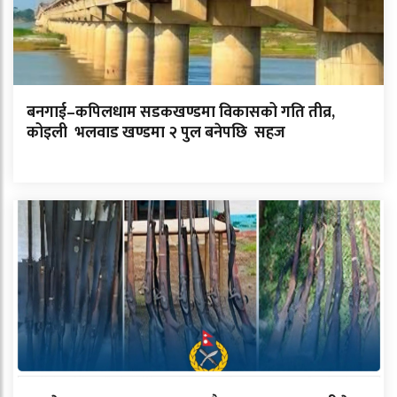
बनगाई–कपिलधाम सडकखण्डमा विकासको गति तीव्र,
कोइली भलवाड खण्डमा २ पुल बनेपछि सहज