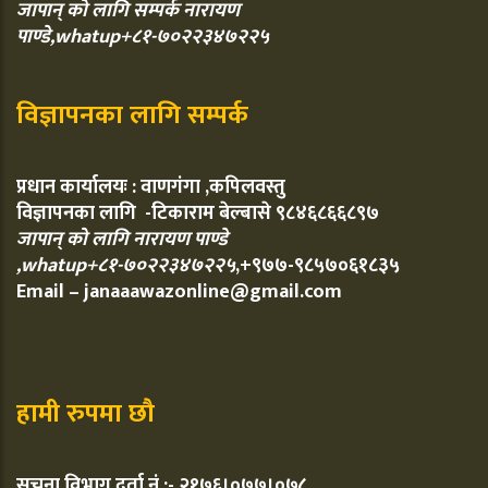
जापान् को लागि सम्पर्क नारायण
पाण्डे,whatup+८१-७०२२३४७२२५
विज्ञापनका लागि सम्पर्क
प्रधान कार्यालयः : वाणगंगा ,कपिलवस्तु
विज्ञापनका लागि -टिकाराम बेल्बासे ९८४६८६६८९७
जापान् को लागि नारायण पाण्डे
,whatup+८१-७०२२३४७२२५
,+९७७-९८५७०६१८३५
Email – janaaawazonline@gmail.com
हामी रुपमा छौ
सुचना विभाग दर्ता नं :- २१७६।०७७।०७८