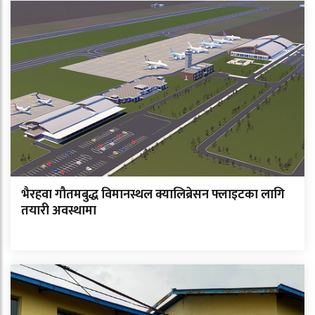
भैरहवा गौतमबुद्ध विमानस्थल क्यालिब्रेसन फ्लाइटका लागि
तयारी अवस्थामा