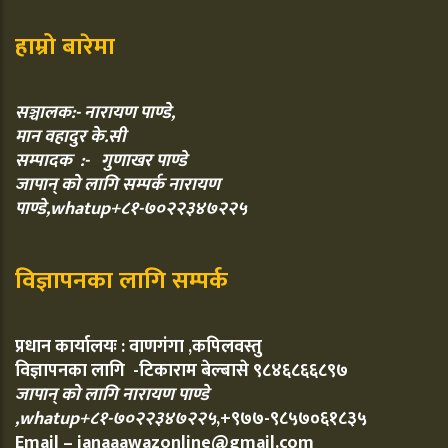
हाम्रो बारेमा
सञ्चालक:- नारायण पाण्डे,
मान वहादुर के.सी
सम्पादक :- गुणाखर पाण्डे
जापान् को लागि सम्पर्क नारायण
पाण्डे,whatup+८१-७०२२३४७२२५
विज्ञापनका लागि सम्पर्क
प्रधान कार्यालयः : वाणगंगा ,कपिलवस्तु
विज्ञापनका लागि -टिकाराम बेल्बासे ९८४६८६६८९७
जापान् को लागि नारायण पाण्डे
,whatup+८१-७०२२३४७२२५
,+९७७-९८५७०६१८३५
Email – janaaawazonline@gmail.com