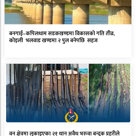
बनगाई–कपिलधाम सडकखण्डमा विकासको गति तीव्र,
कोइली भलवाड खण्डमा २ पुल बनेपछि सहज
वन क्षेत्रमा लुकाइएका २१ थान अवैध भरुवा बन्दुक प्रहरीले