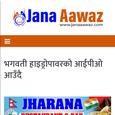
भगवती हाइड्रोपावरको आईपीओ
आउँदै