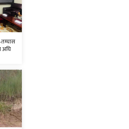
–तम्घास
ाण अघि