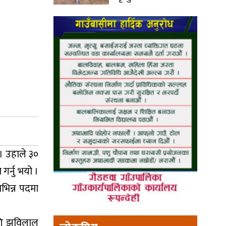
 । उहाले ३०
गर्नु भयो ।
भिन्न पदमा
ागि झविलाल