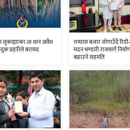
्रमा लुकाइएका २१ थान अवैध
तम्घास बजार जोगाउँदै रिडी
्दुक प्रहरीले बरामद
मदन भण्डारी राजमार्ग निर्म
बढाउने सहमति