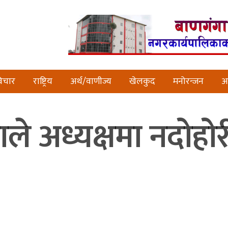
िचार
राष्ट्रिय
अर्थ/वाणीज्य
खेलकुद
मनोरन्जन
अन
े अध्यक्षमा नदोहोरी