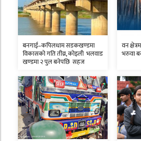
बनगाई–कपिलधाम सडकखण्डमा
वन क्षेत
विकासको गति तीव्र, कोइली भलवाड
भरुवा बन
खण्डमा २ पुल बनेपछि सहज