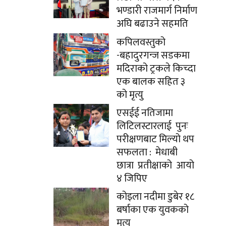
भण्डारी राजमार्ग निर्माण
अघि बढाउने सहमति
कपिलवस्तुको
-बहादुरगन्ज सडकमा
मदिराको ट्रकले किच्दा
एक बालक सहित ३
को मृत्यु
एसईई नतिजामा
लिटिलस्टारलाई पुनः
परीक्षणबाट मिल्यो थप
सफलता : मेधाबी
छात्रा प्रतीक्षाको आयो
४ जिपिए
कोइला नदीमा डुबेर १८
बर्षाका एक युवकको
मृत्यु