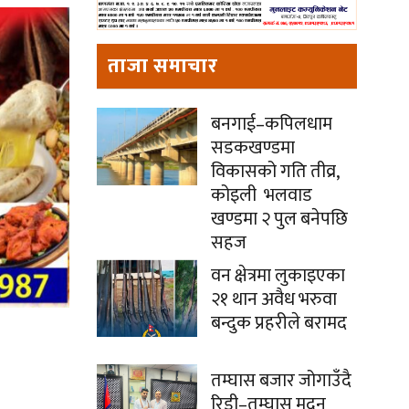
ताजा समाचार
बनगाई–कपिलधाम
सडकखण्डमा
विकासको गति तीव्र,
कोइली भलवाड
खण्डमा २ पुल बनेपछि
सहज
वन क्षेत्रमा लुकाइएका
२१ थान अवैध भरुवा
बन्दुक प्रहरीले बरामद
तम्घास बजार जोगाउँदै
रिडी–तम्घास मदन