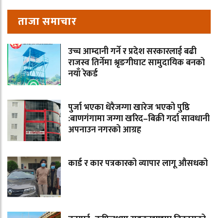
ताजा समाचार
उच्च आम्दानी गर्ने र प्रदेश सरकारलाई बढी
राजस्व तिर्नेमा श्रृङगीघाट सामुदायिक बनको
नयाँ रेकर्ड
पुर्जा भएका धेरैजग्गा खारेज भएको पुष्ठि
:बाणगंगामा जग्गा खरिद–बिक्री गर्दा सावधानी
अपनाउन नगरको आग्रह
कार्ड र कार पत्रकारको व्यापार लागू औसधको