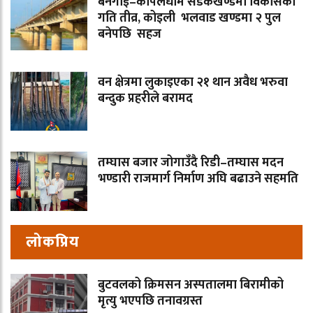
बनगाई–कपिलधाम सडकखण्डमा विकासको
गति तीव्र, कोइली भलवाड खण्डमा २ पुल
बनेपछि सहज
वन क्षेत्रमा लुकाइएका २१ थान अवैध भरुवा
बन्दुक प्रहरीले बरामद
तम्घास बजार जोगाउँदै रिडी–तम्घास मदन
भण्डारी राजमार्ग निर्माण अघि बढाउने सहमति
लोकप्रिय
बुटवलको क्रिमसन अस्पतालमा बिरामीको
मृत्यु भएपछि तनावग्रस्त