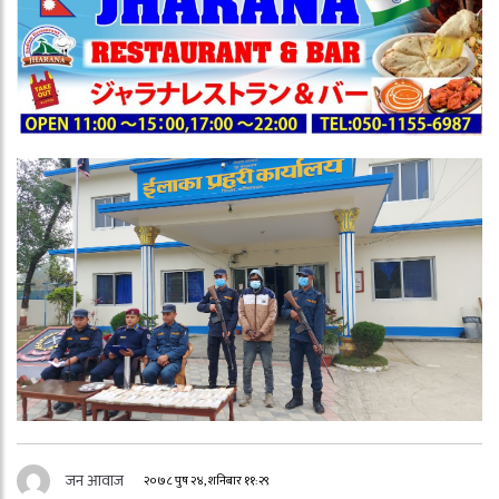
जन आवाज
२०७८ पुष २४, शनिबार ११:२९