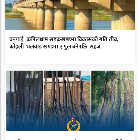
बनगाई–कपिलधाम सडकखण्डमा विकासको गति तीव्र,
कोइली भलवाड खण्डमा २ पुल बनेपछि सहज