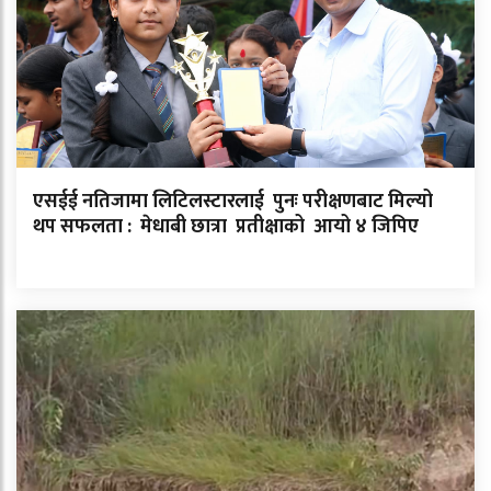
एसईई नतिजामा लिटिलस्टारलाई पुनः परीक्षणबाट मिल्यो
थप सफलता : मेधाबी छात्रा प्रतीक्षाको आयो ४ जिपिए