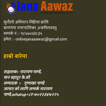
सुनौलो अभियान मिडिया प्रालि
बाणगंगा नगरपालिका ,४कपिलवस्तु
सम्पर्क नं :- ९८५७०६१८३५
इमेल :- onlinejanaaawaz@gmail.com
हाम्रो बारेमा
सञ्चालक:- नारायण पाण्डे,
मान वहादुर के.सी
सम्पादक :- गुणाखर पाण्डे
जापान् को लागि सम्पर्क नारायण
पाण्डे,whatup+८१-७०२२३४७२२५