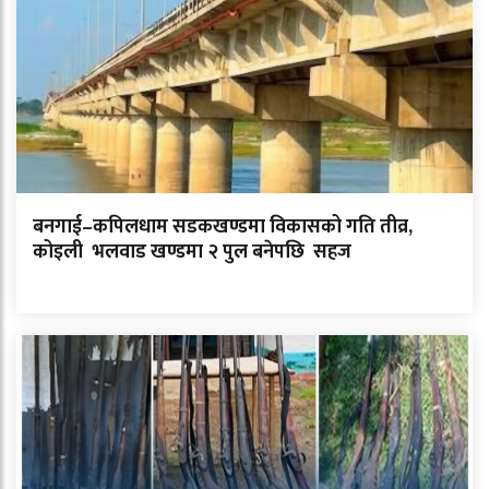
बनगाई–कपिलधाम सडकखण्डमा विकासको गति तीव्र,
कोइली भलवाड खण्डमा २ पुल बनेपछि सहज