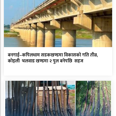
बनगाई–कपिलधाम सडकखण्डमा विकासको गति तीव्र,
कोइली भलवाड खण्डमा २ पुल बनेपछि सहज