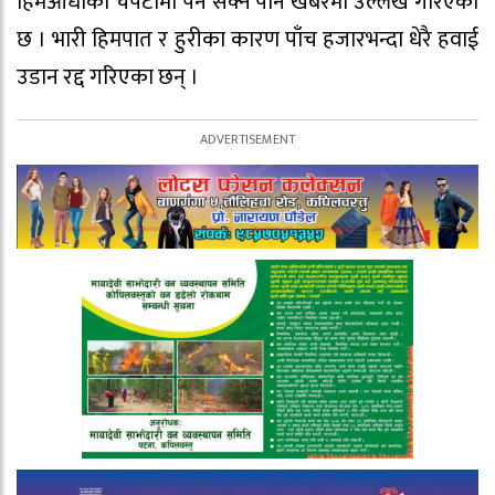
हिमआँधीको चपेटामा पर्न सक्ने पनि खबरमा उल्लेख गरिएको
छ । भारी हिमपात र हुरीका कारण पाँच हजारभन्दा धेरै हवाई
उडान रद्द गरिएका छन् ।