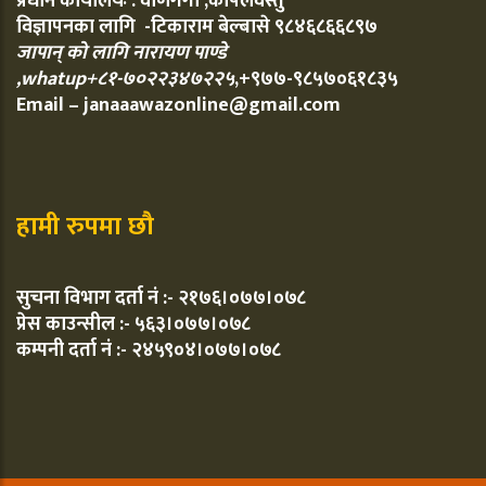
प्रधान कार्यालयः : वाणगंगा ,कपिलवस्तु
विज्ञापनका लागि -टिकाराम बेल्बासे ९८४६८६६८९७
जापान् को लागि नारायण पाण्डे
,whatup+८१-७०२२३४७२२५
,+९७७-९८५७०६१८३५
Email – janaaawazonline@gmail.com
हामी रुपमा छौ
सुचना विभाग दर्ता नं :- २१७६।०७७।०७८
प्रेस काउन्सील :- ५६३।०७७।०७८
कम्पनी दर्ता नं :- २४५९०४।०७७।०७८