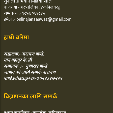
सुनौलो अभियान मिडिया प्रालि
बाणगंगा नगरपालिका ,४कपिलवस्तु
सम्पर्क नं :- ९८५७०६१८३५
इमेल :- onlinejanaaawaz@gmail.com
हाम्रो बारेमा
सञ्चालक:- नारायण पाण्डे,
मान वहादुर के.सी
सम्पादक :- गुणाखर पाण्डे
जापान् को लागि सम्पर्क नारायण
पाण्डे,whatup+८१-७०२२३४७२२५
विज्ञापनका लागि सम्पर्क