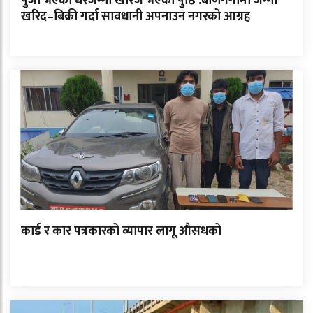
पुर्जा भएका धेरैजग्गा खारेज भएको पुष्ठि :बाणगंगामा जग्गा
खरिद–बिक्री गर्दा सावधानी अपनाउन नगरको आग्रह
कार्ड र कार पत्रकारको व्यापार लागू औसधको