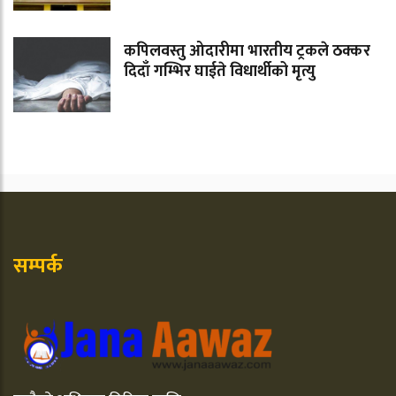
कपिलवस्तु ओदारीमा भारतीय ट्रकले ठक्कर
दिदाँ गम्भिर घाईते विधार्थीको मृत्यु
सम्पर्क