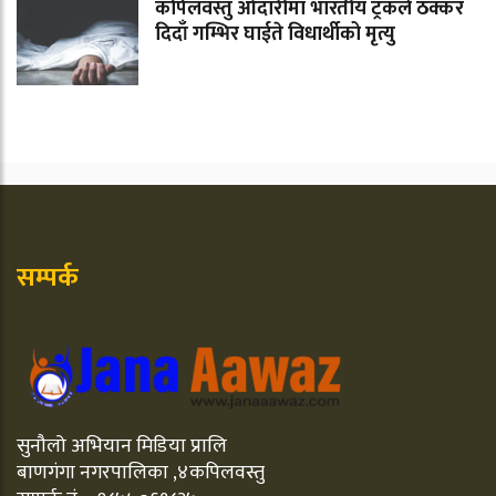
कपिलवस्तु ओदारीमा भारतीय ट्रकले ठक्कर
दिदाँ गम्भिर घाईते विधार्थीको मृत्यु
सम्पर्क
सुनौलो अभियान मिडिया प्रालि
बाणगंगा नगरपालिका ,४कपिलवस्तु