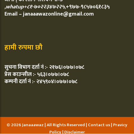
,whatup+८१-७०२२३४७२२५
,+९७७-९८५७०६१८३५
Email – janaaawazonline@gmail.com
हामी रुपमा छौ
सुचना विभाग दर्ता नं :- २१७६।०७७।०७८
प्रेस काउन्सील :- ५६३।०७७।०७८
कम्पनी दर्ता नं :- २४५९०४।०७७।०७८
© 2026 Janaaawaz | All Rights Reserved |
Contact us
|
Pravicy
Policy
|
Disclaimer