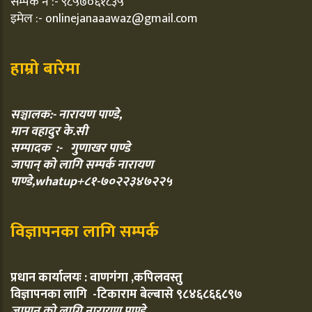
सम्पर्क नं :- ९८५७०६१८३५
इमेल :- onlinejanaaawaz@gmail.com
हाम्रो बारेमा
सञ्चालक:- नारायण पाण्डे,
मान वहादुर के.सी
सम्पादक :- गुणाखर पाण्डे
जापान् को लागि सम्पर्क नारायण
पाण्डे,whatup+८१-७०२२३४७२२५
विज्ञापनका लागि सम्पर्क
प्रधान कार्यालयः : वाणगंगा ,कपिलवस्तु
विज्ञापनका लागि -टिकाराम बेल्बासे ९८४६८६६८९७
जापान् को लागि नारायण पाण्डे