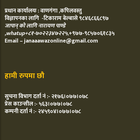
प्रधान कार्यालयः : वाणगंगा ,कपिलवस्तु
विज्ञापनका लागि -टिकाराम बेल्बासे ९८४६८६६८९७
जापान् को लागि नारायण पाण्डे
,whatup+८१-७०२२३४७२२५
,+९७७-९८५७०६१८३५
Email – janaaawazonline@gmail.com
हामी रुपमा छौ
सुचना विभाग दर्ता नं :- २१७६।०७७।०७८
प्रेस काउन्सील :- ५६३।०७७।०७८
कम्पनी दर्ता नं :- २४५९०४।०७७।०७८