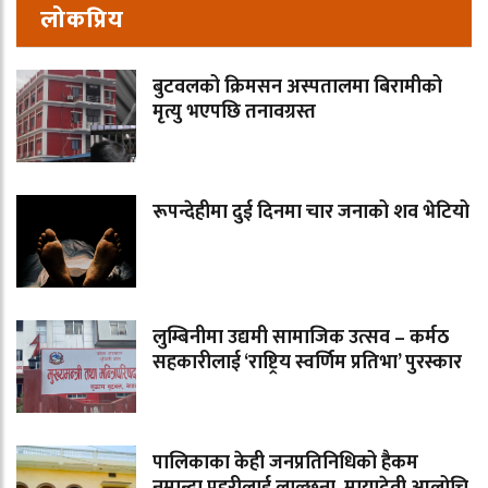
लोकप्रिय
बुटवलको क्रिमसन अस्पतालमा बिरामीको
मृत्यु भएपछि तनावग्रस्त
रूपन्देहीमा दुई दिनमा चार जनाको शव भेटियो
लुम्बिनीमा उद्यमी सामाजिक उत्सव – कर्मठ
सहकारीलाई ‘राष्ट्रिय स्वर्णिम प्रतिभा’ पुरस्कार
पालिकाका केही जनप्रतिनिधिको हैकम
नमान्दा प्रहरीलाई लाल्छना, मायादेवी आलोचि