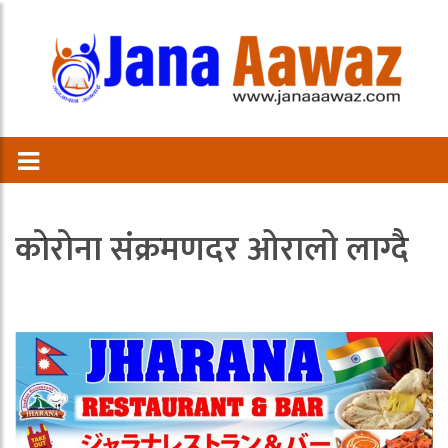
काेराेना संक्रमणदर ओरालो लाग्दै