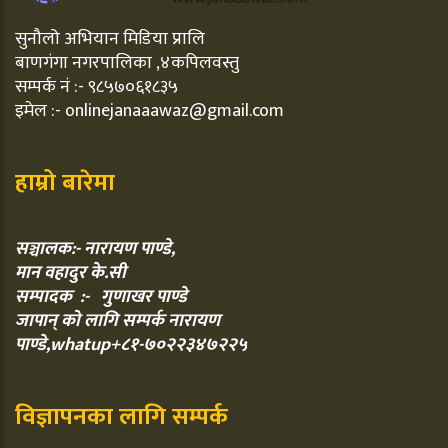
सुनौलो अभियान मिडिया प्रालि
बाणगंगा नगरपालिका ,४कपिलवस्तु
सम्पर्क नं :- ९८५७०६१८३५
इमेल :- onlinejanaaawaz@gmail.com
हाम्रो बारेमा
सञ्चालक:- नारायण पाण्डे,
मान वहादुर के.सी
सम्पादक :- गुणाखर पाण्डे
जापान् को लागि सम्पर्क नारायण
पाण्डे,whatup+८१-७०२२३४७२२५
विज्ञापनका लागि सम्पर्क