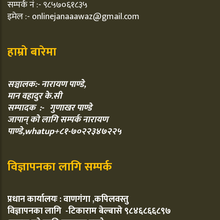
सम्पर्क नं :- ९८५७०६१८३५
इमेल :- onlinejanaaawaz@gmail.com
हाम्रो बारेमा
सञ्चालक:- नारायण पाण्डे,
मान वहादुर के.सी
सम्पादक :- गुणाखर पाण्डे
जापान् को लागि सम्पर्क नारायण
पाण्डे,whatup+८१-७०२२३४७२२५
विज्ञापनका लागि सम्पर्क
प्रधान कार्यालयः : वाणगंगा ,कपिलवस्तु
विज्ञापनका लागि -टिकाराम बेल्बासे ९८४६८६६८९७