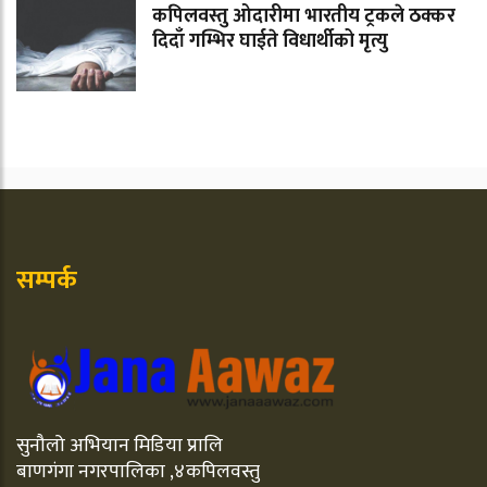
कपिलवस्तु ओदारीमा भारतीय ट्रकले ठक्कर
दिदाँ गम्भिर घाईते विधार्थीको मृत्यु
सम्पर्क
सुनौलो अभियान मिडिया प्रालि
बाणगंगा नगरपालिका ,४कपिलवस्तु