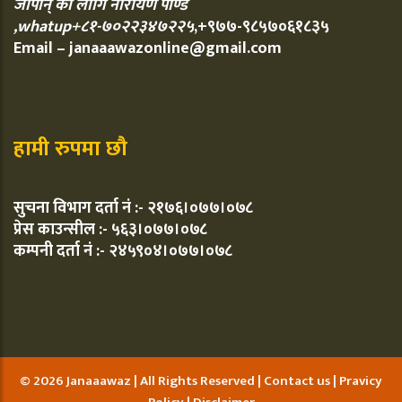
जापान् को लागि नारायण पाण्डे
,whatup+८१-७०२२३४७२२५
,+९७७-९८५७०६१८३५
Email – janaaawazonline@gmail.com
हामी रुपमा छौ
सुचना विभाग दर्ता नं :- २१७६।०७७।०७८
प्रेस काउन्सील :- ५६३।०७७।०७८
कम्पनी दर्ता नं :- २४५९०४।०७७।०७८
© 2026 Janaaawaz | All Rights Reserved |
Contact us
|
Pravicy