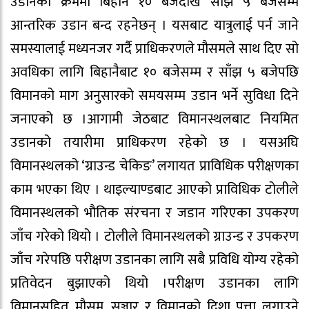
उडानका क्रममा बिहान १० बजेदेखि साँझ ५ बजेसम्म
आन्तरिक उडान बन्द रहनेछन् । यसबाट यात्रुलाई पर्न जाने
समस्यालाई मध्यनजर गर्दै प्राधिकरणले मौसमले साथ दिए सो
अवधिका लागि बिहानैबाट १० बजेसम्म र साँझ ५ बजेपछि
विमानको माग अनुसारको समयसम्म उडान भर्ने सुविधा दिने
जनाएको छ ।आगामी जेठबाट विमानस्थलबाट नियमित
उडानको तयारीमा प्राधिकरण रहेको छ । यसअघि
विमानस्थलको ‘ग्राउन्ड चेकिङ’ लगायत प्राविधिक परीक्षणका
काम भएका थिए । थाइल्याण्डबाट आएको प्राविधिक टोलीले
विमानस्थलको भौतिक संरचना र जडान गरिएका उपकरण
जाँच गरेको थियो । टोलीले विमानस्थलको ग्राउन्ड र उपकरण
जाँच गरेपछि परीक्षण उडानका लागि सबै प्रविधि योग्य रहेको
प्रतिवेदन बुझाएको थियो ।परीक्षण उडानका लागि
विमानसहित मौसम, सञ्चार र विमानको दिशा पत्ता लगाउने