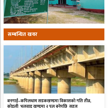
सम्बन्धित खवर
बनगाई–कपिलधाम सडकखण्डमा विकासको गति तीव्र,
कोइली भलवाड खण्डमा २ पुल बनेपछि सहज