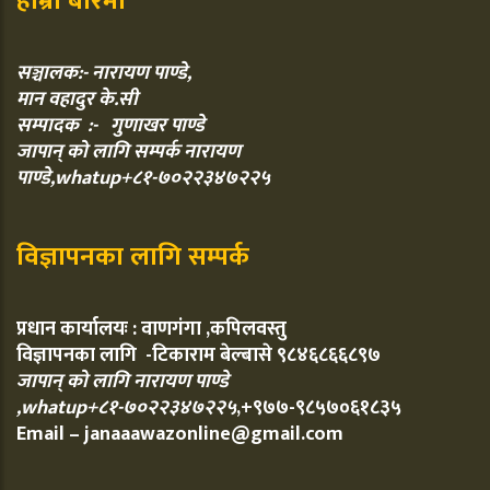
हाम्रो बारेमा
सञ्चालक:- नारायण पाण्डे,
मान वहादुर के.सी
सम्पादक :- गुणाखर पाण्डे
जापान् को लागि सम्पर्क नारायण
पाण्डे,whatup+८१-७०२२३४७२२५
विज्ञापनका लागि सम्पर्क
प्रधान कार्यालयः : वाणगंगा ,कपिलवस्तु
विज्ञापनका लागि -टिकाराम बेल्बासे ९८४६८६६८९७
जापान् को लागि नारायण पाण्डे
,whatup+८१-७०२२३४७२२५
,+९७७-९८५७०६१८३५
Email – janaaawazonline@gmail.com