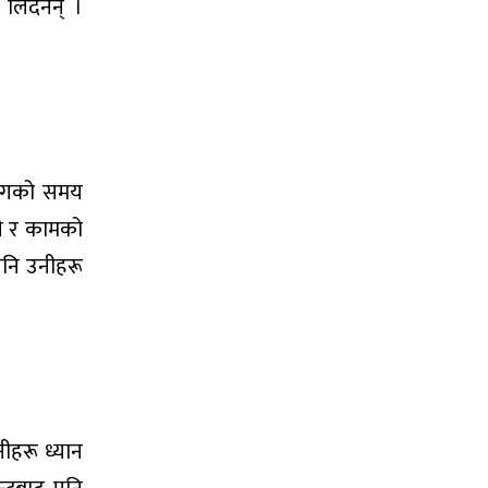
लिँदैनन् ।
तसँगको समय
री र कामको
पनि उनीहरू
ीहरू ध्यान