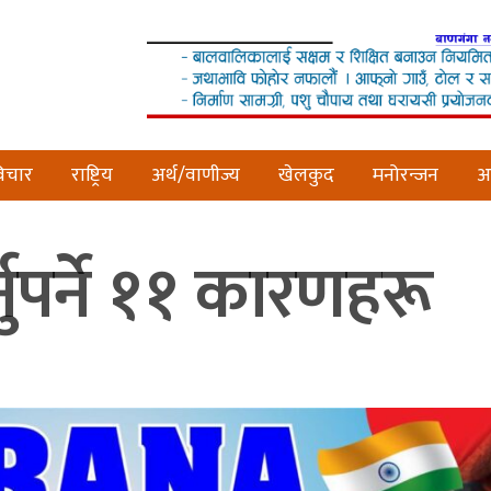
िचार
राष्ट्रिय
अर्थ/वाणीज्य
खेलकुद
मनोरन्जन
अन
्नुपर्ने ११ कारणहरू