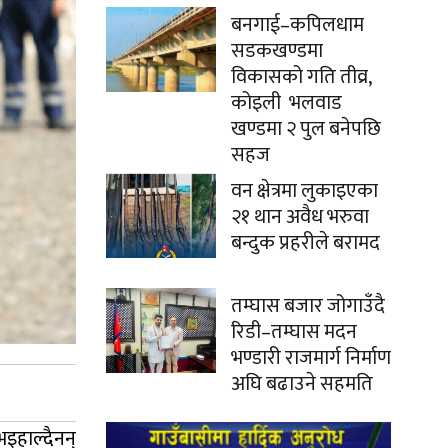
बनगाई–कपिलधाम
सडकखण्डमा
विकासको गति तीव्र,
कोइली भलवाड
खण्डमा २ पुल बनेपछि
सहज
वन क्षेत्रमा लुकाइएका
२१ थान अवैध भरुवा
बन्दुक प्रहरीले बरामद
तम्घास बजार जोगाउँदै
रिडी–तम्घास मदन
भण्डारी राजमार्ग निर्माण
अघि बढाउने सहमति
भइहाल्दैनन्