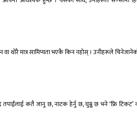
गि अत्यन्त आवश्यक हुन्छ । यसका साथै, उनीहरूले स–सानो हि
 वा थोरै मात्र सामिप्यता भएकै किन नहोस् । उनीहरूले चिनेजानेका
तपाईंलाई कतै जानु छ, नाटक हेर्नु छ, घुम्नु छ भने ‘फ्रि टिकट’ क