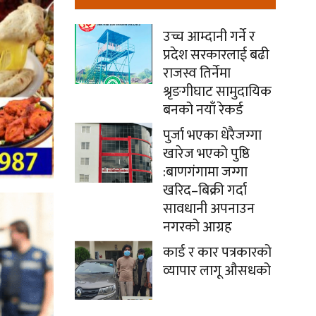
उच्च आम्दानी गर्ने र
प्रदेश सरकारलाई बढी
राजस्व तिर्नेमा
श्रृङगीघाट सामुदायिक
बनको नयाँ रेकर्ड
पुर्जा भएका धेरैजग्गा
खारेज भएको पुष्ठि
:बाणगंगामा जग्गा
खरिद–बिक्री गर्दा
सावधानी अपनाउन
नगरको आग्रह
कार्ड र कार पत्रकारको
व्यापार लागू औसधको