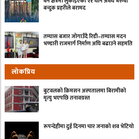
वन क्षेत्रमा लुकाइएका २१ थान अवैध भरुवा
बन्दुक प्रहरीले बरामद
तम्घास बजार जोगाउँदै रिडी–तम्घास मदन
भण्डारी राजमार्ग निर्माण अघि बढाउने सहमति
लोकप्रिय
बुटवलको क्रिमसन अस्पतालमा बिरामीको
मृत्यु भएपछि तनावग्रस्त
रूपन्देहीमा दुई दिनमा चार जनाको शव भेटियो