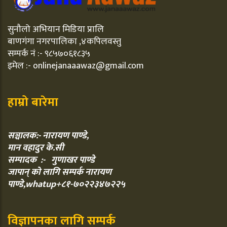
सुनौलो अभियान मिडिया प्रालि
बाणगंगा नगरपालिका ,४कपिलवस्तु
सम्पर्क नं :- ९८५७०६१८३५
इमेल :- onlinejanaaawaz@gmail.com
हाम्रो बारेमा
सञ्चालक:- नारायण पाण्डे,
मान वहादुर के.सी
सम्पादक :- गुणाखर पाण्डे
जापान् को लागि सम्पर्क नारायण
पाण्डे,whatup+८१-७०२२३४७२२५
विज्ञापनका लागि सम्पर्क