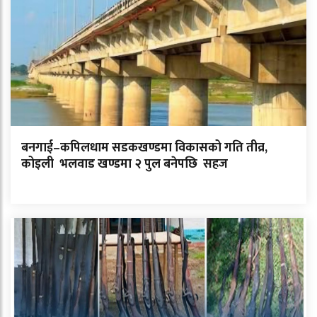
बनगाई–कपिलधाम सडकखण्डमा विकासको गति तीव्र,
कोइली भलवाड खण्डमा २ पुल बनेपछि सहज