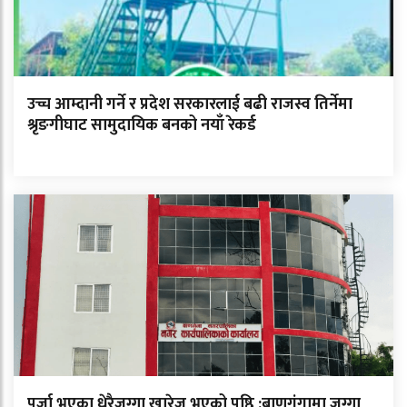
उच्च आम्दानी गर्ने र प्रदेश सरकारलाई बढी राजस्व तिर्नेमा
श्रृङगीघाट सामुदायिक बनको नयाँ रेकर्ड
पुर्जा भएका धेरैजग्गा खारेज भएको पुष्ठि :बाणगंगामा जग्गा