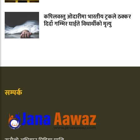
कपिलवस्तु ओदारीमा भारतीय ट्रकले ठक्कर
दिदाँ गम्भिर घाईते विधार्थीको मृत्यु
सम्पर्क