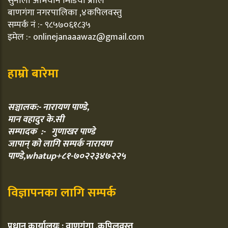
सुनौलो अभियान मिडिया प्रालि
बाणगंगा नगरपालिका ,४कपिलवस्तु
सम्पर्क नं :- ९८५७०६१८३५
इमेल :- onlinejanaaawaz@gmail.com
हाम्रो बारेमा
सञ्चालक:- नारायण पाण्डे,
मान वहादुर के.सी
सम्पादक :- गुणाखर पाण्डे
जापान् को लागि सम्पर्क नारायण
पाण्डे,whatup+८१-७०२२३४७२२५
विज्ञापनका लागि सम्पर्क
प्रधान कार्यालयः : वाणगंगा ,कपिलवस्तु