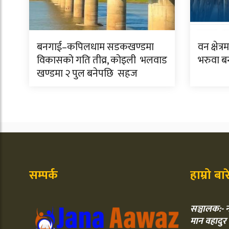
बनगाई–कपिलधाम सडकखण्डमा
वन क्षेत
विकासको गति तीव्र, कोइली भलवाड
भरुवा बन
खण्डमा २ पुल बनेपछि सहज
सम्पर्क
हाम्रो बा
सञ्चालक:- न
मान वहादुर