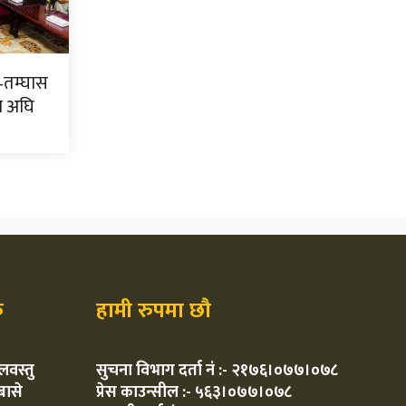
–तम्घास
ाण अघि
क
हामी रुपमा छौ
लवस्तु
सुचना विभाग दर्ता नं :- २१७६।०७७।०७८
बासे
प्रेस काउन्सील :- ५६३।०७७।०७८