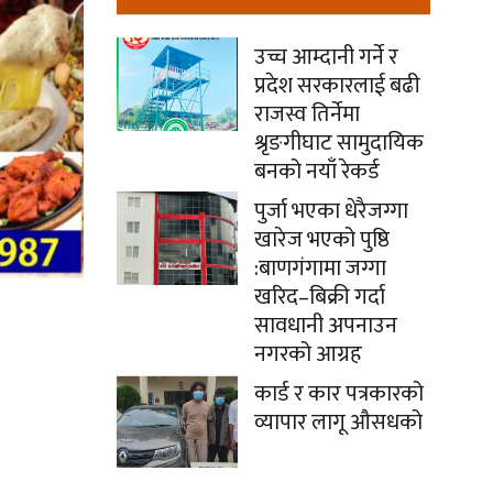
उच्च आम्दानी गर्ने र
प्रदेश सरकारलाई बढी
राजस्व तिर्नेमा
श्रृङगीघाट सामुदायिक
बनको नयाँ रेकर्ड
पुर्जा भएका धेरैजग्गा
खारेज भएको पुष्ठि
:बाणगंगामा जग्गा
खरिद–बिक्री गर्दा
सावधानी अपनाउन
नगरको आग्रह
कार्ड र कार पत्रकारको
व्यापार लागू औसधको