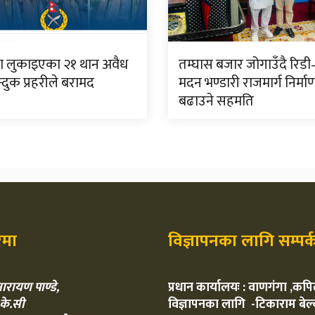
्रमा लुकाइएका २१ थान अवैध
तम्घास बजार जोगाउँदै रिडी
्दुक प्रहरीले बरामद
मदन भण्डारी राजमार्ग निर्म
बढाउने सहमति
रेमा
विज्ञापनका लागि सम्पर्
ारायण पाण्डे,
प्रधान कार्यालयः : वाणगंगा ,कपि
 के.सी
विज्ञापनका लागि -टिकाराम बेल्