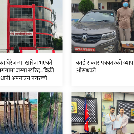
एका धेरैजग्गा खारेज भएको
कार्ड र कार पत्रकारको व्याप
बाणगंगामा जग्गा खरिद–बिक्री
औसधको
ावधानी अपनाउन नगरको