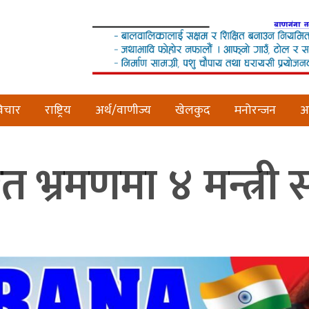
िचार
राष्ट्रिय
अर्थ/वाणीज्य
खेलकुद
मनोरन्जन
अन
रत भ्रमणमा ४ मन्त्री