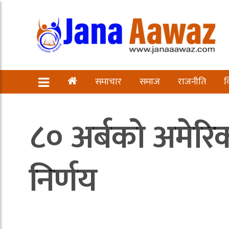
समाचार
समाज
राजनीति
व
८० अर्बको अमेरि
निर्णय