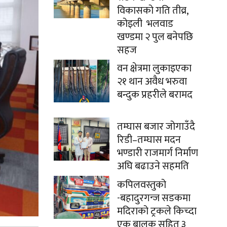
विकासको गति तीव्र,
कोइली भलवाड
खण्डमा २ पुल बनेपछि
सहज
वन क्षेत्रमा लुकाइएका
२१ थान अवैध भरुवा
बन्दुक प्रहरीले बरामद
तम्घास बजार जोगाउँदै
रिडी–तम्घास मदन
भण्डारी राजमार्ग निर्माण
अघि बढाउने सहमति
कपिलवस्तुको
-बहादुरगन्ज सडकमा
मदिराको ट्रकले किच्दा
एक बालक सहित ३