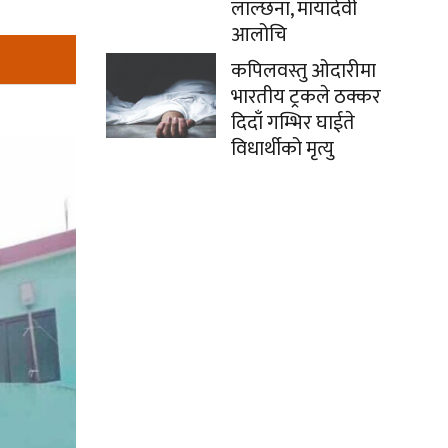
लाल्छना, मायादेवी
आलोचि
कपिलवस्तु ओदारीमा
भारतीय ट्रकले ठक्कर
दिदाँ गम्भिर घाईते
विधार्थीको मृत्यु