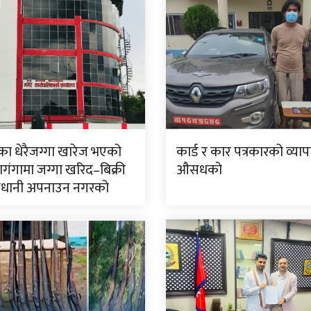
एका धेरैजग्गा खारेज भएको
कार्ड र कार पत्रकारको व्याप
बाणगंगामा जग्गा खरिद–बिक्री
औसधको
ावधानी अपनाउन नगरको