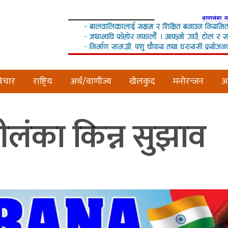
िचार
राष्ट्रिय
अर्थ/वाणीज्य
खेलकुद
मनोरन्जन
अन
ीलंका किन्न सुझाव