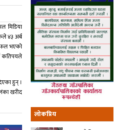
ोसल मिडिया
कले ४३ अर्ब
त छलफल भएको
्न कतिपयले
एका हुन् ।
रीलंका खरीद
लोकप्रिय