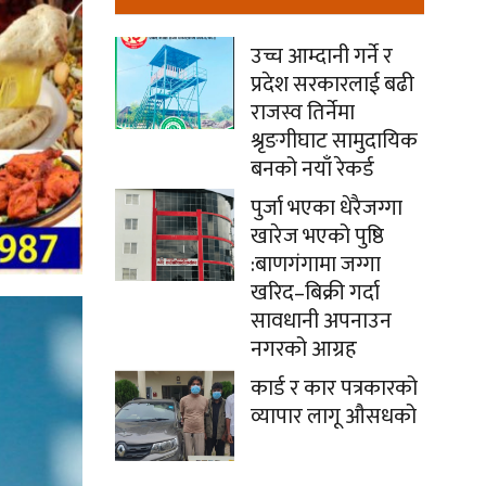
उच्च आम्दानी गर्ने र
प्रदेश सरकारलाई बढी
राजस्व तिर्नेमा
श्रृङगीघाट सामुदायिक
बनको नयाँ रेकर्ड
पुर्जा भएका धेरैजग्गा
खारेज भएको पुष्ठि
:बाणगंगामा जग्गा
खरिद–बिक्री गर्दा
सावधानी अपनाउन
नगरको आग्रह
कार्ड र कार पत्रकारको
व्यापार लागू औसधको