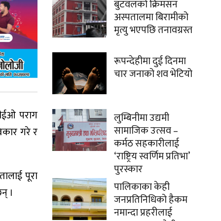
बुटवलको क्रिमसन
अस्पतालमा बिरामीको
मृत्यु भएपछि तनावग्रस्त
रूपन्देहीमा दुई दिनमा
चार जनाको शव भेटियो
 सीईओ पराग
लुम्बिनीमा उद्यमी
सामाजिक उत्सव –
विकार गरे र
कर्मठ सहकारीलाई
‘राष्ट्रिय स्वर्णिम प्रतिभा’
पुरस्कार
तालाई पूरा
पालिकाका केही
न् ।
जनप्रतिनिधिको हैकम
नमान्दा प्रहरीलाई