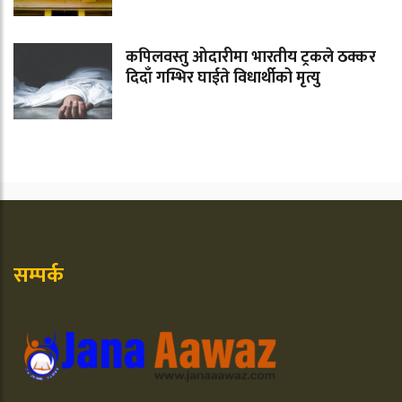
कपिलवस्तु ओदारीमा भारतीय ट्रकले ठक्कर
दिदाँ गम्भिर घाईते विधार्थीको मृत्यु
सम्पर्क