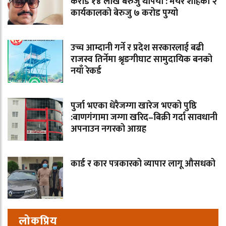
करोड १४ लाख बेरुजु थपियो : मेयर शाहको २
कार्यकालको बेरुजु ७ करोड पुग्यो
उच्च आम्दानी गर्ने र प्रदेश सरकारलाई बढी
राजस्व तिर्नेमा श्रृङगीघाट सामुदायिक बनको
नयाँ रेकर्ड
पुर्जा भएका धेरैजग्गा खारेज भएको पुष्ठि
:बाणगंगामा जग्गा खरिद–बिक्री गर्दा सावधानी
अपनाउन नगरको आग्रह
कार्ड र कार पत्रकारको व्यापार लागू औसधको
लोकप्रिय