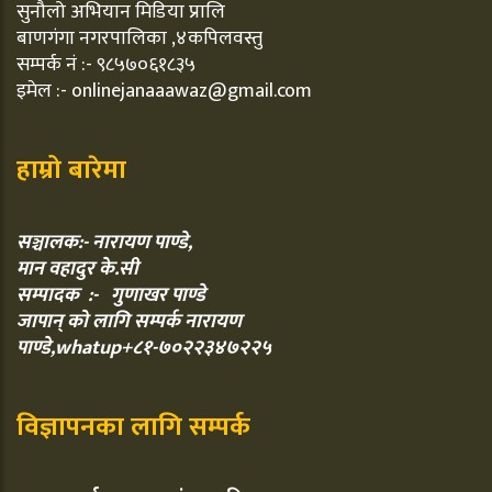
सुनौलो अभियान मिडिया प्रालि
बाणगंगा नगरपालिका ,४कपिलवस्तु
सम्पर्क नं :- ९८५७०६१८३५
इमेल :- onlinejanaaawaz@gmail.com
हाम्रो बारेमा
सञ्चालक:- नारायण पाण्डे,
मान वहादुर के.सी
सम्पादक :- गुणाखर पाण्डे
जापान् को लागि सम्पर्क नारायण
पाण्डे,whatup+८१-७०२२३४७२२५
विज्ञापनका लागि सम्पर्क