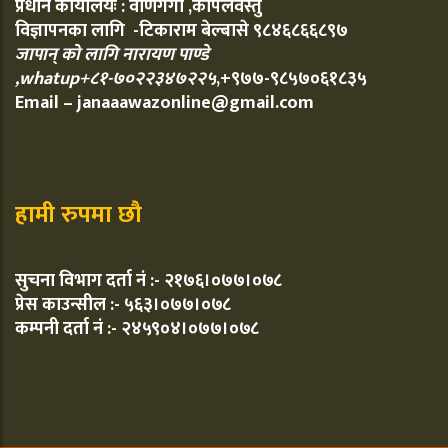
प्रधान कार्यालयः : वाणगंगा ,कपिलवस्तु
विज्ञापनका लागि -टिकाराम बेल्बासे ९८४६८६६८९७
जापान् को लागि नारायण पाण्डे
,whatup+८१-७०२२३४७२२५
,+९७७-९८५७०६१८३५
Email – janaaawazonline@gmail.com
हामी रुपमा छौ
सुचना विभाग दर्ता नं :- २१७६।०७७।०७८
प्रेस काउन्सील :- ५६३।०७७।०७८
कम्पनी दर्ता नं :- २४५९०४।०७७।०७८