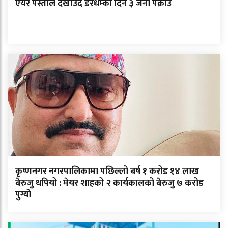
एयर पेस्तोल देखाउँदै डरधम्की दिने ३ जना पक्राउ
कृष्णनगर नगरपालिकामा पछिल्लो बर्ष १ करोड १४ लाख
बेरुजु थपियो : मेयर शाहको २ कार्यकालको बेरुजु ७ करोड
पुग्यो