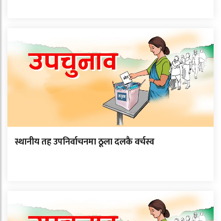
स्थानीय तह उपनिर्वाचनमा ठूला दलकै वर्चस्व