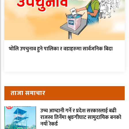
भोलि उपचुनाव हुने पालिका र वडाहरुमा सार्वजनिक बिदा
ताजा समाचार
उच्च आम्दानी गर्ने र प्रदेश सरकारलाई बढी
राजस्व तिर्नेमा श्रृङगीघाट सामुदायिक बनको
नयाँ रेकर्ड