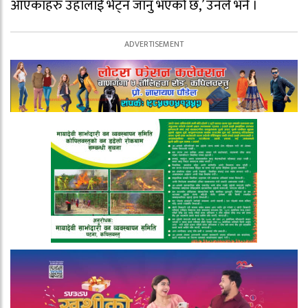
आएकाहरु उहाँलाई भेट्न जानु भएको छ,’ उनले भने ।