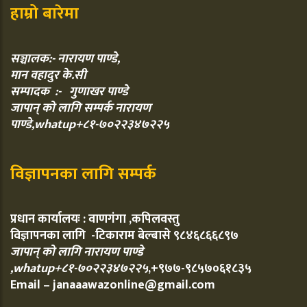
हाम्रो बारेमा
सञ्चालक:- नारायण पाण्डे,
मान वहादुर के.सी
सम्पादक :- गुणाखर पाण्डे
जापान् को लागि सम्पर्क नारायण
पाण्डे,whatup+८१-७०२२३४७२२५
विज्ञापनका लागि सम्पर्क
प्रधान कार्यालयः : वाणगंगा ,कपिलवस्तु
विज्ञापनका लागि -टिकाराम बेल्बासे ९८४६८६६८९७
जापान् को लागि नारायण पाण्डे
,whatup+८१-७०२२३४७२२५
,+९७७-९८५७०६१८३५
Email – janaaawazonline@gmail.com