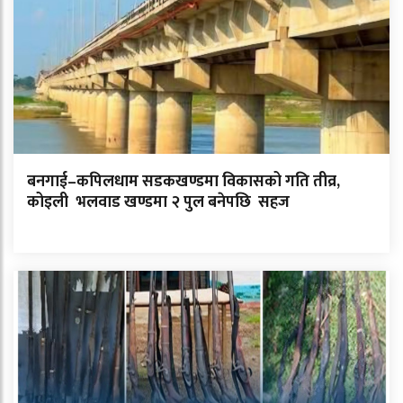
बनगाई–कपिलधाम सडकखण्डमा विकासको गति तीव्र,
कोइली भलवाड खण्डमा २ पुल बनेपछि सहज