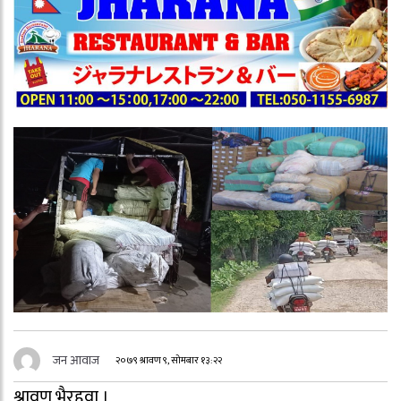
जन आवाज
२०७९ श्रावण ९, सोमबार १३:२२
श्रावण भैरहवा ।