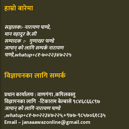
हाम्रो बारेमा
सञ्चालक:- नारायण पाण्डे,
मान वहादुर के.सी
सम्पादक :- गुणाखर पाण्डे
जापान् को लागि सम्पर्क नारायण
पाण्डे,whatup+८१-७०२२३४७२२५
विज्ञापनका लागि सम्पर्क
प्रधान कार्यालयः : वाणगंगा ,कपिलवस्तु
विज्ञापनका लागि -टिकाराम बेल्बासे ९८४६८६६८९७
जापान् को लागि नारायण पाण्डे
,whatup+८१-७०२२३४७२२५
,+९७७-९८५७०६१८३५
Email – janaaawazonline@gmail.com