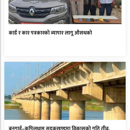
कार्ड र कार पत्रकारको व्यापार लागू औसधको
बनगाई–कपिलधाम सडकखण्डमा विकासको गति तीव्र,