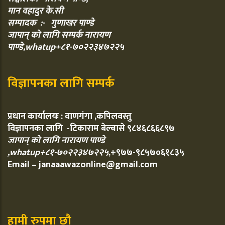
मान वहादुर के.सी
सम्पादक :- गुणाखर पाण्डे
जापान् को लागि सम्पर्क नारायण
पाण्डे,whatup+८१-७०२२३४७२२५
विज्ञापनका लागि सम्पर्क
प्रधान कार्यालयः : वाणगंगा ,कपिलवस्तु
विज्ञापनका लागि -टिकाराम बेल्बासे ९८४६८६६८९७
जापान् को लागि नारायण पाण्डे
,whatup+८१-७०२२३४७२२५
,+९७७-९८५७०६१८३५
Email – janaaawazonline@gmail.com
हामी रुपमा छौ