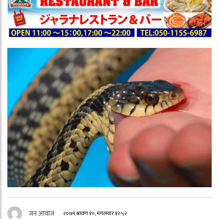
जन आवाज
२०७९ श्रावण १०, मंगलवार १२:५२