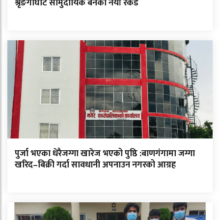
श्रृङगीघाट सामुदायिक बनको नयाँ रेकर्ड
पुर्जा भएका धेरैजग्गा खारेज भएको पुष्ठि :बाणगंगामा जग्गा
खरिद–बिक्री गर्दा सावधानी अपनाउन नगरको आग्रह