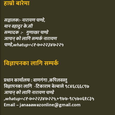
हाम्रो बारेमा
सञ्चालक:- नारायण पाण्डे,
मान वहादुर के.सी
सम्पादक :- गुणाखर पाण्डे
जापान् को लागि सम्पर्क नारायण
पाण्डे,whatup+८१-७०२२३४७२२५
विज्ञापनका लागि सम्पर्क
प्रधान कार्यालयः : वाणगंगा ,कपिलवस्तु
विज्ञापनका लागि -टिकाराम बेल्बासे ९८४६८६६८९७
जापान् को लागि नारायण पाण्डे
,whatup+८१-७०२२३४७२२५
,+९७७-९८५७०६१८३५
Email – janaaawazonline@gmail.com