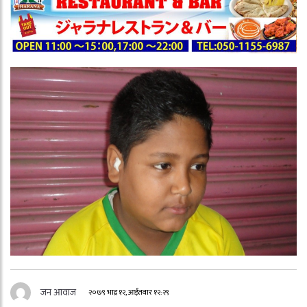
जन आवाज
२०७९ भाद्र १२, आईतवार १२:२९