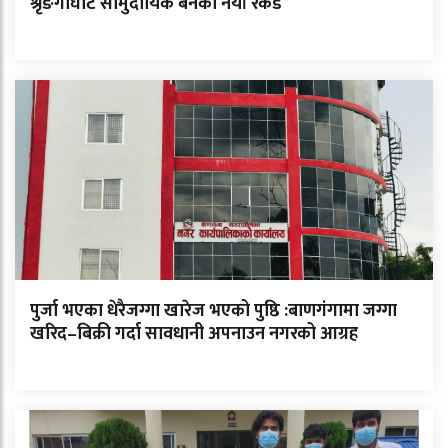
श्रृङगीघाट सामुदायिक बनको नयाँ रेकर्ड
पुर्जा भएका धेरैजग्गा खारेज भएको पुष्ठि :बाणगंगामा जग्गा
खरिद–बिक्री गर्दा सावधानी अपनाउन नगरको आग्रह