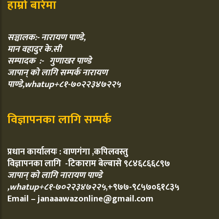
हाम्रो बारेमा
सञ्चालक:- नारायण पाण्डे,
मान वहादुर के.सी
सम्पादक :- गुणाखर पाण्डे
जापान् को लागि सम्पर्क नारायण
पाण्डे,whatup+८१-७०२२३४७२२५
विज्ञापनका लागि सम्पर्क
प्रधान कार्यालयः : वाणगंगा ,कपिलवस्तु
विज्ञापनका लागि -टिकाराम बेल्बासे ९८४६८६६८९७
जापान् को लागि नारायण पाण्डे
,whatup+८१-७०२२३४७२२५
,+९७७-९८५७०६१८३५
Email – janaaawazonline@gmail.com