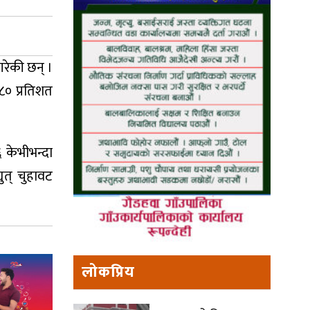
गरेकी छन् ।
 ८० प्रतिशत
 केभीभन्दा
ुत् चुहावट
लोकप्रिय