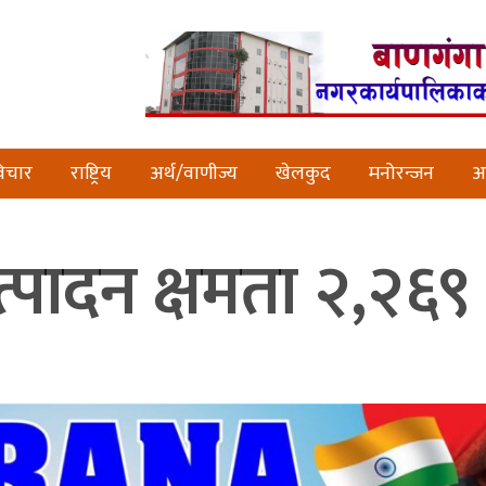
िचार
राष्ट्रिय
अर्थ/वाणीज्य
खेलकुद
मनोरन्जन
अन
उत्पादन क्षमता २,२६९