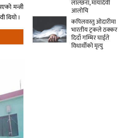
लाल्छना, मायादेवी
भएको मन्त्री
आलोचि
वी थियो ।
कपिलवस्तु ओदारीमा
भारतीय ट्रकले ठक्कर
दिदाँ गम्भिर घाईते
विधार्थीको मृत्यु