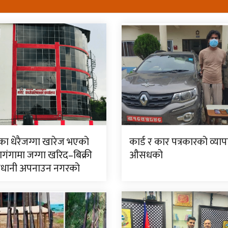
एका धेरैजग्गा खारेज भएको
कार्ड र कार पत्रकारको व्याप
बाणगंगामा जग्गा खरिद–बिक्री
औसधको
ावधानी अपनाउन नगरको