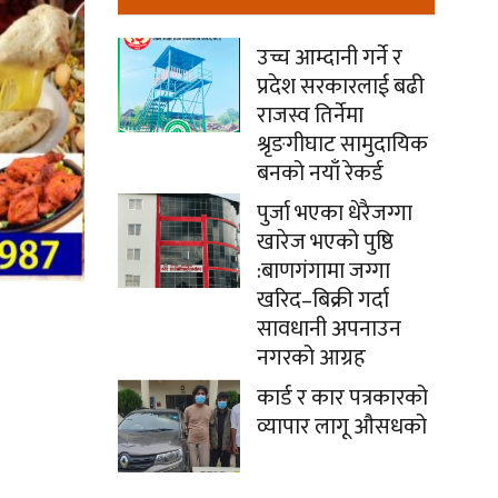
उच्च आम्दानी गर्ने र
प्रदेश सरकारलाई बढी
राजस्व तिर्नेमा
श्रृङगीघाट सामुदायिक
बनको नयाँ रेकर्ड
पुर्जा भएका धेरैजग्गा
खारेज भएको पुष्ठि
:बाणगंगामा जग्गा
खरिद–बिक्री गर्दा
सावधानी अपनाउन
नगरको आग्रह
कार्ड र कार पत्रकारको
व्यापार लागू औसधको