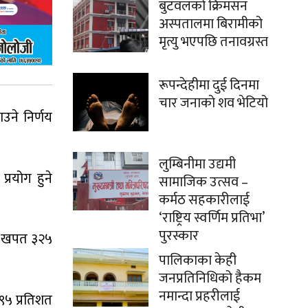
बुटवलको क्रिमसन
अस्पतालमा बिरामीको
मृत्यु भएपछि तनावग्रस्त
रूपन्देहीमा दुई दिनमा
चार जनाको शव भेटियो
ाउने निर्णय
लुम्बिनीमा उद्यमी
्रयोग हुने
सामाजिक उत्सव –
कर्मठ सहकारीलाई
‘राष्ट्रिय स्वर्णिम प्रतिभा’
पुरस्कार
ुत् खपत ३२५
पालिकाका केही
जनप्रतिनिधिको हैकम
नमान्दा प्रहरीलाई
९५ प्रतिशत