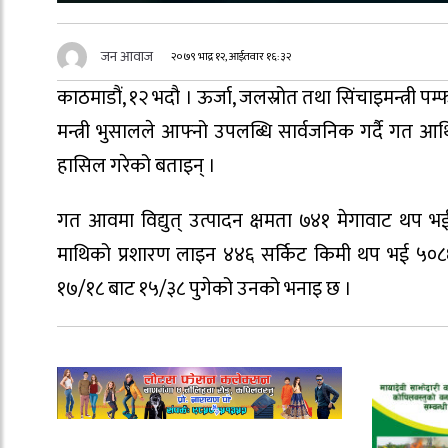
जन आवाज
२०७९ भाद्र १२, आईतवार १६:३२
काठमाडौं, १२ भदौ । ऊर्जा, जलस्रोत तथा सिंचाइमन्त्री प
मन्त्री भुसालले आफ्नो उपलब्धि सार्वजनिक गर्दै गत आर्
हासिल गरेको बताइन् ।
गत आवमा विद्युत् उत्पादन क्षमता ७४१ मेगावाट थप भई 
माथिको प्रशारण लाइन ४४६ सर्किट किमी थप भई ५०८६ 
१७/१८ बाट १५/३८ पुगेको उनको भनाइ छ ।