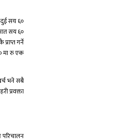
र दुई सय ६०
र सात सय ६०
राप्त गर्ने
० मा रु एक
्च भने सबै
हरी प्रवक्ता
थप परिचालन