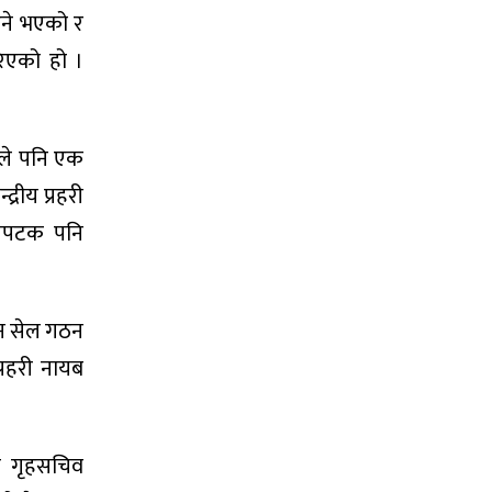
ुने भएको र
रिएको हो ।
काले पनि एक
्रीय प्रहरी
 यसपटक पनि
ाचन सेल गठन
प्रहरी नायब
घि गृहसचिव