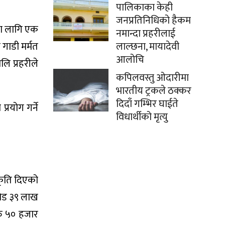
पालिकाका केही
जनप्रतिनिधिको हैकम
का लागि एक
नमान्दा प्रहरीलाई
 गाडी मर्मत
लाल्छना, मायादेवी
आलोचि
ि प्रहरीले
कपिलवस्तु ओदारीमा
भारतीय ट्रकले ठक्कर
दिदाँ गम्भिर घाईते
रयोग गर्ने
विधार्थीको मृत्यु
कृति दिएको
रोड ३९ लाख
ु ५० हजार