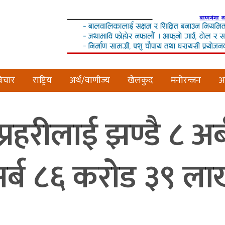
िचार
राष्ट्रिय
अर्थ/वाणीज्य
खेलकुद
मनोरन्जन
अन
प्रहरीलाई झण्डै ८ अर्
५ अर्ब ८६ करोड ३९ ल