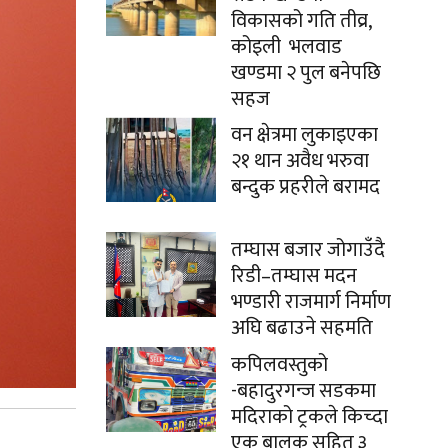
विकासको गति तीव्र,
कोइली भलवाड
खण्डमा २ पुल बनेपछि
सहज
वन क्षेत्रमा लुकाइएका
२१ थान अवैध भरुवा
बन्दुक प्रहरीले बरामद
तम्घास बजार जोगाउँदै
रिडी–तम्घास मदन
भण्डारी राजमार्ग निर्माण
अघि बढाउने सहमति
कपिलवस्तुको
-बहादुरगन्ज सडकमा
मदिराको ट्रकले किच्दा
एक बालक सहित ३