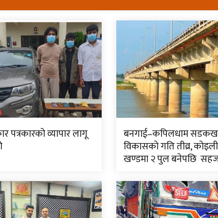
कार पत्रकारको व्यापार लागू
बनगाई–कपिलधाम सडकखण
ो
विकासको गति तीव्र, कोइ
खण्डमा २ पुल बनेपछि सह