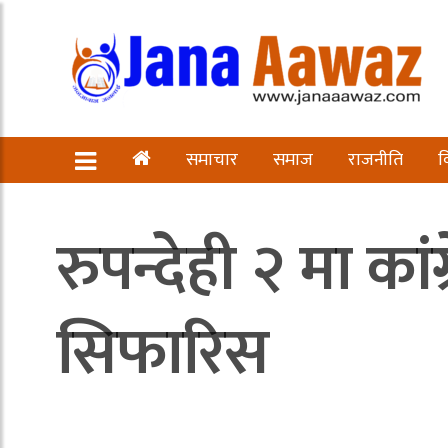
समाचार
समाज
राजनीति
व
रुपन्देही २ मा कां
सिफारिस