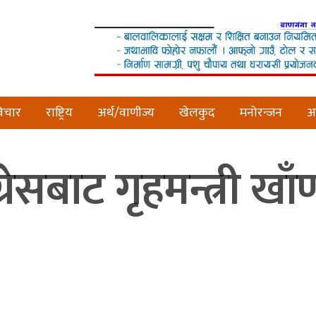
िचार
राष्ट्रिय
अर्थ/वाणीज्य
खेलकुद
मनोरन्जन
अन
ग्रेसबाट गृहमन्त्री ख