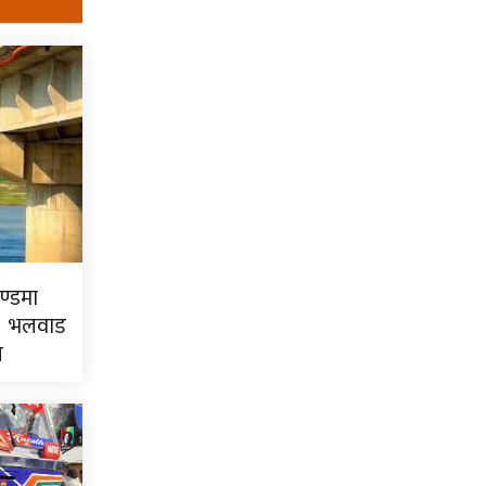
्डमा
ली भलवाड
ज