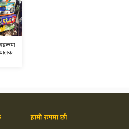
ज सडकमा
क बालक
क
हामी रुपमा छौ