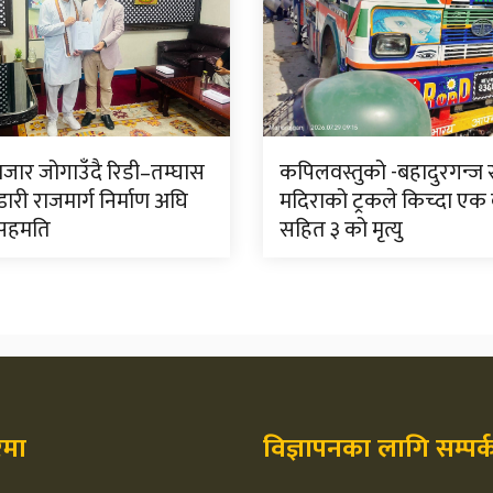
बजार जोगाउँदै रिडी–तम्घास
कपिलवस्तुको -बहादुरगन्
ारी राजमार्ग निर्माण अघि
मदिराको ट्रकले किच्दा ए
 सहमति
सहित ३ को मृत्यु
रेमा
विज्ञापनका लागि सम्पर्