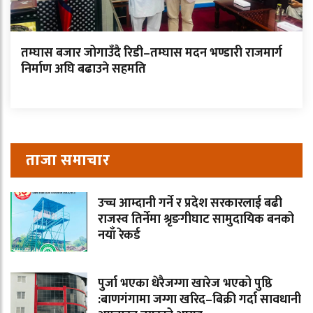
तम्घास बजार जोगाउँदै रिडी–तम्घास मदन भण्डारी राजमार्ग
निर्माण अघि बढाउने सहमति
ताजा समाचार
उच्च आम्दानी गर्ने र प्रदेश सरकारलाई बढी
राजस्व तिर्नेमा श्रृङगीघाट सामुदायिक बनको
नयाँ रेकर्ड
पुर्जा भएका धेरैजग्गा खारेज भएको पुष्ठि
:बाणगंगामा जग्गा खरिद–बिक्री गर्दा सावधानी