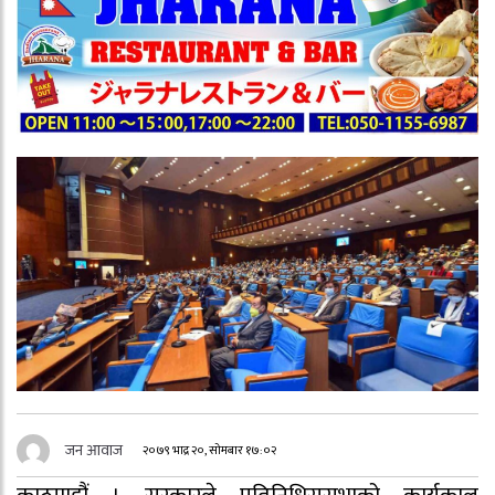
जन आवाज
२०७९ भाद्र २०, सोमबार १७:०२