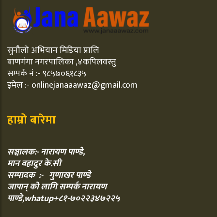
सुनौलो अभियान मिडिया प्रालि
बाणगंगा नगरपालिका ,४कपिलवस्तु
सम्पर्क नं :- ९८५७०६१८३५
इमेल :- onlinejanaaawaz@gmail.com
हाम्रो बारेमा
सञ्चालक:- नारायण पाण्डे,
मान वहादुर के.सी
सम्पादक :- गुणाखर पाण्डे
जापान् को लागि सम्पर्क नारायण
पाण्डे,whatup+८१-७०२२३४७२२५