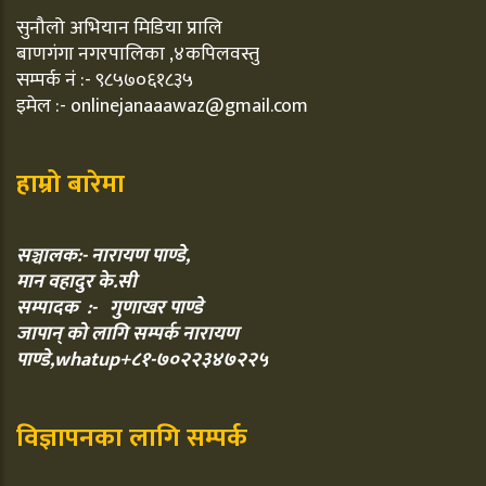
सुनौलो अभियान मिडिया प्रालि
बाणगंगा नगरपालिका ,४कपिलवस्तु
सम्पर्क नं :- ९८५७०६१८३५
इमेल :- onlinejanaaawaz@gmail.com
हाम्रो बारेमा
सञ्चालक:- नारायण पाण्डे,
मान वहादुर के.सी
सम्पादक :- गुणाखर पाण्डे
जापान् को लागि सम्पर्क नारायण
पाण्डे,whatup+८१-७०२२३४७२२५
विज्ञापनका लागि सम्पर्क