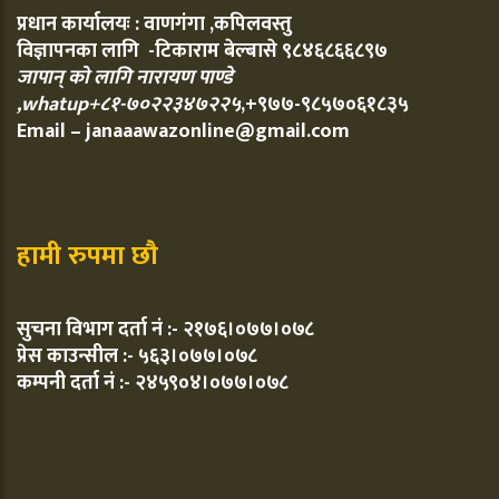
प्रधान कार्यालयः : वाणगंगा ,कपिलवस्तु
विज्ञापनका लागि -टिकाराम बेल्बासे ९८४६८६६८९७
जापान् को लागि नारायण पाण्डे
,whatup+८१-७०२२३४७२२५
,+९७७-९८५७०६१८३५
Email – janaaawazonline@gmail.com
हामी रुपमा छौ
सुचना विभाग दर्ता नं :- २१७६।०७७।०७८
प्रेस काउन्सील :- ५६३।०७७।०७८
कम्पनी दर्ता नं :- २४५९०४।०७७।०७८