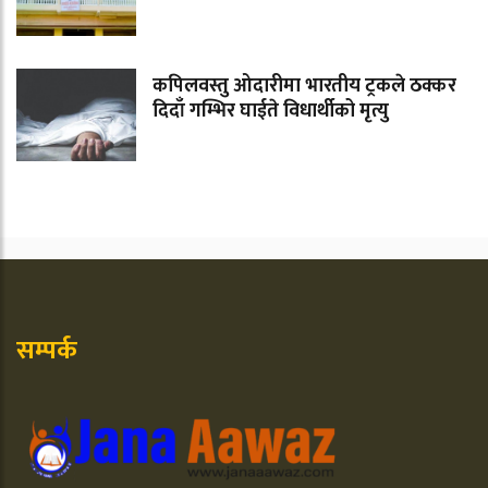
कपिलवस्तु ओदारीमा भारतीय ट्रकले ठक्कर
दिदाँ गम्भिर घाईते विधार्थीको मृत्यु
सम्पर्क