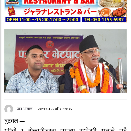
जन आवाज
२०७९ भाद्र २५, शनिबार १०:०१
बुटवल —
गरिबी र भोकमरीजस्ता समस्या नहुनेगरीे राज्यले सबै