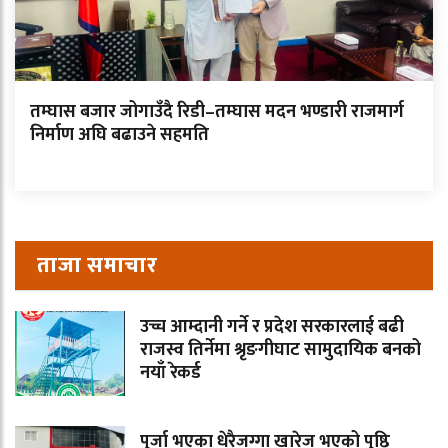
तम्घास बजार जोगाउँदै रिडी–तम्घास मदन भण्डारी राजमार्ग
निर्माण अघि बढाउने सहमति
ताजा समाचार
उच्च आम्दानी गर्ने र प्रदेश सरकारलाई बढी
राजस्व तिर्नेमा श्रृङगीघाट सामुदायिक बनको
नयाँ रेकर्ड
पुर्जा भएका धेरैजग्गा खारेज भएको पुष्ठि