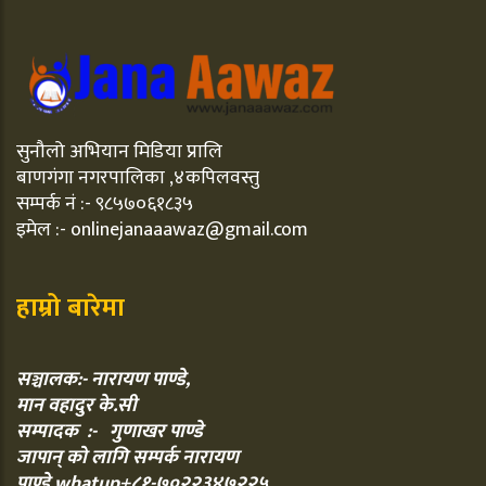
सुनौलो अभियान मिडिया प्रालि
बाणगंगा नगरपालिका ,४कपिलवस्तु
सम्पर्क नं :- ९८५७०६१८३५
इमेल :- onlinejanaaawaz@gmail.com
हाम्रो बारेमा
सञ्चालक:- नारायण पाण्डे,
मान वहादुर के.सी
सम्पादक :- गुणाखर पाण्डे
जापान् को लागि सम्पर्क नारायण
पाण्डे,whatup+८१-७०२२३४७२२५