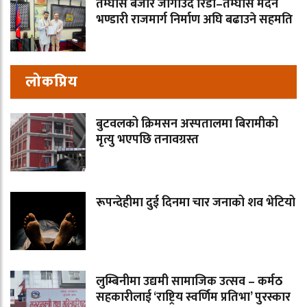
तम्घास बजार जोगाउँदै रिडी–तम्घास मदन
भण्डारी राजमार्ग निर्माण अघि बढाउने सहमति
लोकप्रिय
बुटवलको क्रिमसन अस्पतालमा बिरामीको
मृत्यु भएपछि तनावग्रस्त
रूपन्देहीमा दुई दिनमा चार जनाको शव भेटियो
लुम्बिनीमा उद्यमी सामाजिक उत्सव – कर्मठ
सहकारीलाई ‘राष्ट्रिय स्वर्णिम प्रतिभा’ पुरस्कार