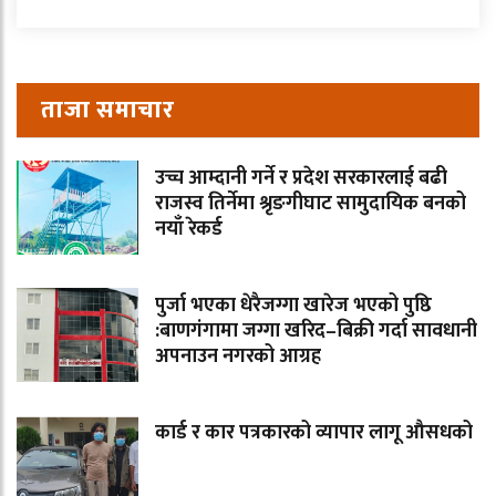
ताजा समाचार
उच्च आम्दानी गर्ने र प्रदेश सरकारलाई बढी
राजस्व तिर्नेमा श्रृङगीघाट सामुदायिक बनको
नयाँ रेकर्ड
पुर्जा भएका धेरैजग्गा खारेज भएको पुष्ठि
:बाणगंगामा जग्गा खरिद–बिक्री गर्दा सावधानी
अपनाउन नगरको आग्रह
कार्ड र कार पत्रकारको व्यापार लागू औसधको