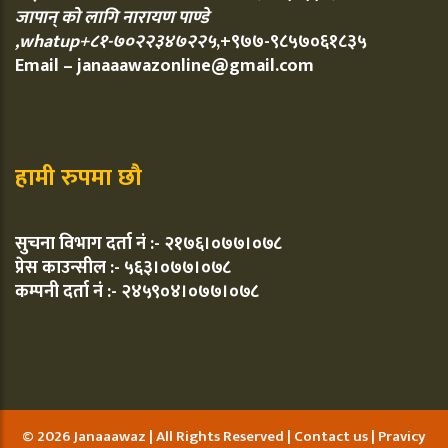
जापान् को लागि नारायण पाण्डे
,whatup+८१-७०२२३४७२२५
,+९७७-९८५७०६१८३५
Email – janaaawazonline@gmail.com
हामी रुपमा छौ
सुचना विभाग दर्ता नं :- २१७६।०७७।०७८
प्रेस काउन्सील :- ५६३।०७७।०७८
कम्पनी दर्ता नं :- २४५९०४।०७७।०७८
© 2026 Janaaawaz | All Rights Reserved |
Contact us
|
Pravicy