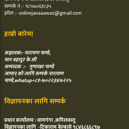
सम्पर्क नं :- ९८५७०६१८३५
इमेल :- onlinejanaaawaz@gmail.com
हाम्रो बारेमा
सञ्चालक:- नारायण पाण्डे,
मान वहादुर के.सी
सम्पादक :- गुणाखर पाण्डे
जापान् को लागि सम्पर्क नारायण
पाण्डे,whatup+८१-७०२२३४७२२५
विज्ञापनका लागि सम्पर्क
प्रधान कार्यालयः : वाणगंगा ,कपिलवस्तु
विज्ञापनका लागि -टिकाराम बेल्बासे ९८४६८६६८९७