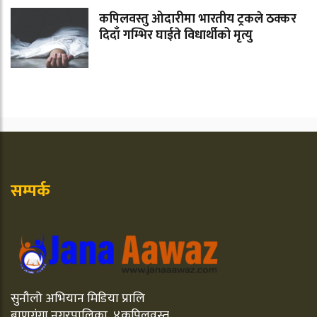
कपिलवस्तु ओदारीमा भारतीय ट्रकले ठक्कर
दिदाँ गम्भिर घाईते विधार्थीको मृत्यु
सम्पर्क
सुनौलो अभियान मिडिया प्रालि
बाणगंगा नगरपालिका ,४कपिलवस्तु