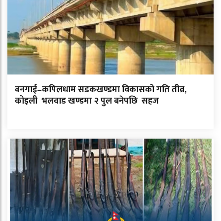
बनगाई–कपिलधाम सडकखण्डमा विकासको गति तीव्र,
कोइली भलवाड खण्डमा २ पुल बनेपछि सहज