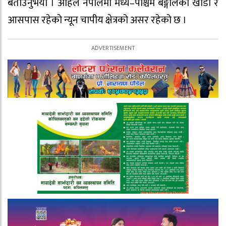
बताउनुभयो । अहिले नेपालमा मध्य–पश्चिम बङ्गालको खाडी र
आसपास रहेको न्यून चापीय क्षेत्रको असर रहेको छ ।