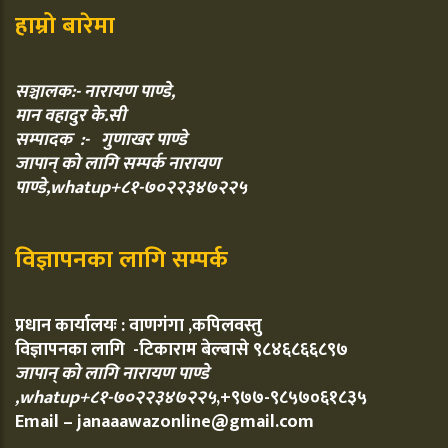
हाम्रो बारेमा
सञ्चालक:- नारायण पाण्डे,
मान वहादुर के.सी
सम्पादक :- गुणाखर पाण्डे
जापान् को लागि सम्पर्क नारायण
पाण्डे,whatup+८१-७०२२३४७२२५
विज्ञापनका लागि सम्पर्क
प्रधान कार्यालयः : वाणगंगा ,कपिलवस्तु
विज्ञापनका लागि -टिकाराम बेल्बासे ९८४६८६६८९७
जापान् को लागि नारायण पाण्डे
,whatup+८१-७०२२३४७२२५
,+९७७-९८५७०६१८३५
Email – janaaawazonline@gmail.com