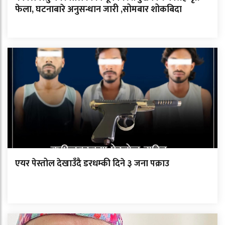
फेला, घटनाबारे अनुसन्धान जारी ,सोमबार शोकबिदा
एयर पेस्तोल देखाउँदै डरधम्की दिने ३ जना पक्राउ