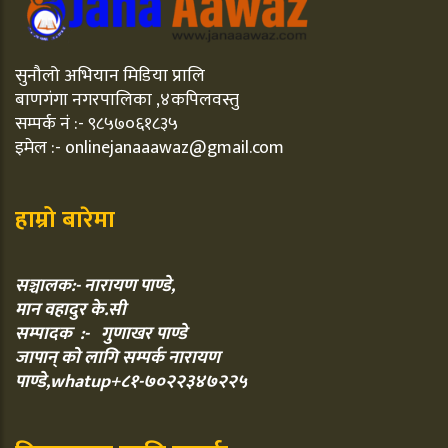
सुनौलो अभियान मिडिया प्रालि
बाणगंगा नगरपालिका ,४कपिलवस्तु
सम्पर्क नं :- ९८५७०६१८३५
इमेल :- onlinejanaaawaz@gmail.com
हाम्रो बारेमा
सञ्चालक:- नारायण पाण्डे,
मान वहादुर के.सी
सम्पादक :- गुणाखर पाण्डे
जापान् को लागि सम्पर्क नारायण
पाण्डे,whatup+८१-७०२२३४७२२५