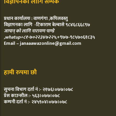
विज्ञापनका लागि सम्पर्क
प्रधान कार्यालयः : वाणगंगा ,कपिलवस्तु
विज्ञापनका लागि -टिकाराम बेल्बासे ९८४६८६६८९७
जापान् को लागि नारायण पाण्डे
,whatup+८१-७०२२३४७२२५
,+९७७-९८५७०६१८३५
Email – janaaawazonline@gmail.com
हामी रुपमा छौ
सुचना विभाग दर्ता नं :- २१७६।०७७।०७८
प्रेस काउन्सील :- ५६३।०७७।०७८
कम्पनी दर्ता नं :- २४५९०४।०७७।०७८