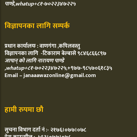
पाण्डे,whatup+८१-७०२२३४७२२५
विज्ञापनका लागि सम्पर्क
प्रधान कार्यालयः : वाणगंगा ,कपिलवस्तु
विज्ञापनका लागि -टिकाराम बेल्बासे ९८४६८६६८९७
जापान् को लागि नारायण पाण्डे
,whatup+८१-७०२२३४७२२५
,+९७७-९८५७०६१८३५
Email – janaaawazonline@gmail.com
हामी रुपमा छौ
सुचना विभाग दर्ता नं :- २१७६।०७७।०७८