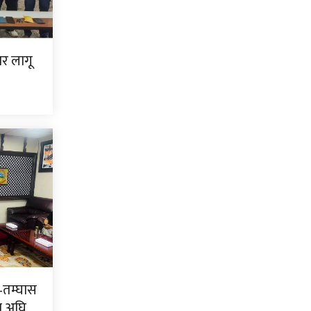
ार लागू
–तम्घास
ाण अघि