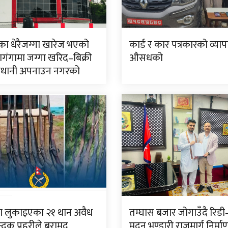
एका धेरैजग्गा खारेज भएको
कार्ड र कार पत्रकारको व्याप
बाणगंगामा जग्गा खरिद–बिक्री
औसधको
ावधानी अपनाउन नगरको
्रमा लुकाइएका २१ थान अवैध
तम्घास बजार जोगाउँदै रिडी
्दुक प्रहरीले बरामद
मदन भण्डारी राजमार्ग निर्म