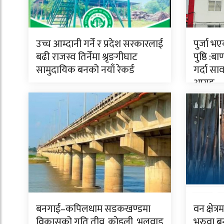
उच्च आम्दानी गर्ने र प्रदेश सरकारलाई
पुर्जा भ
बढी राजस्व तिर्नेमा श्रृङगीघाट
पुष्ठि :
सामुदायिक बनको नयाँ रेकर्ड
गर्दा स
आग्रह
बनगाई–कपिलधाम सडकखण्डमा
वन क्षेत
विकासको गति तीव्र, कोइली भलवाड
भरुवा बन