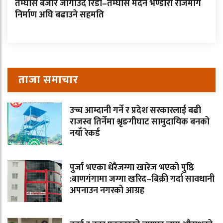
तम्घास बजार जोगाउँदै रिडी–तम्घास मदन भण्डारी राजमार्ग
निर्माण अघि बढाउने सहमति
ताजा समाचार
उच्च आम्दानी गर्ने र प्रदेश सरकारलाई बढी
राजस्व तिर्नेमा श्रृङगीघाट सामुदायिक बनको
नयाँ रेकर्ड
पुर्जा भएका धेरैजग्गा खारेज भएको पुष्ठि
:बाणगंगामा जग्गा खरिद–बिक्री गर्दा सावधानी
अपनाउन नगरको आग्रह