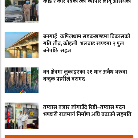
कार्ड र कार पत्रकारको व्यापार लागू औसधको
बनगाई–कपिलधाम सडकखण्डमा विकासको
गति तीव्र, कोइली भलवाड खण्डमा २ पुल
बनेपछि सहज
वन क्षेत्रमा लुकाइएका २१ थान अवैध भरुवा
बन्दुक प्रहरीले बरामद
तम्घास बजार जोगाउँदै रिडी–तम्घास मदन
भण्डारी राजमार्ग निर्माण अघि बढाउने सहमति