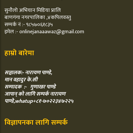
सुनौलो अभियान मिडिया प्रालि
बाणगंगा नगरपालिका ,४कपिलवस्तु
सम्पर्क नं :- ९८५७०६१८३५
इमेल :- onlinejanaaawaz@gmail.com
हाम्रो बारेमा
सञ्चालक:- नारायण पाण्डे,
मान वहादुर के.सी
सम्पादक :- गुणाखर पाण्डे
जापान् को लागि सम्पर्क नारायण
पाण्डे,whatup+८१-७०२२३४७२२५
विज्ञापनका लागि सम्पर्क