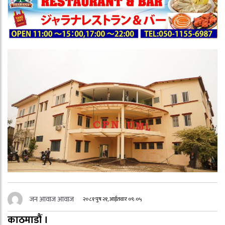
जन आवाज आवाज
२०८१ पुष २१, आईतवार ०९:०५
काठमाडौं ।