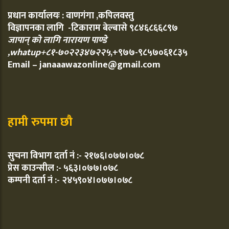
प्रधान कार्यालयः : वाणगंगा ,कपिलवस्तु
विज्ञापनका लागि -टिकाराम बेल्बासे ९८४६८६६८९७
जापान् को लागि नारायण पाण्डे
,whatup+८१-७०२२३४७२२५
,+९७७-९८५७०६१८३५
Email – janaaawazonline@gmail.com
हामी रुपमा छौ
सुचना विभाग दर्ता नं :- २१७६।०७७।०७८
प्रेस काउन्सील :- ५६३।०७७।०७८
कम्पनी दर्ता नं :- २४५९०४।०७७।०७८